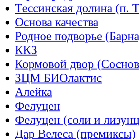
Тессинская долина (п. Т
Основа качества
Родное подворье (Барна
ККЗ
Кормовой двор (Соснов
ЗЦМ БИОлактис
Алейка
Фелуцен
Фелуцен (соли и лизун
Дар Велеса (премиксы)