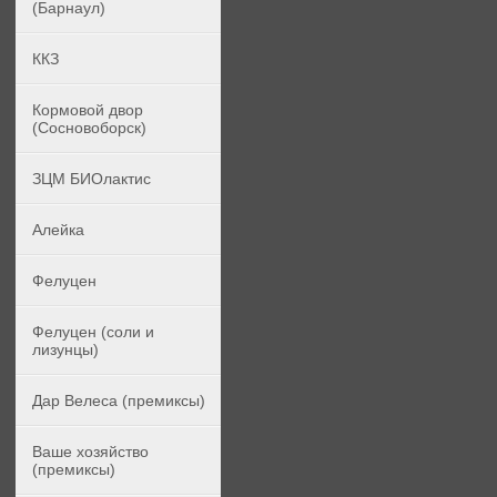
(Барнаул)
ККЗ
Кормовой двор
(Сосновоборск)
ЗЦМ БИОлактис
Алейка
Фелуцен
Фелуцен (соли и
лизунцы)
Дар Велеса (премиксы)
Ваше хозяйство
(премиксы)