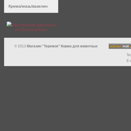
Крема/мазь/вазелин
Бесплатная доставка
по Емельяново
© 2013
Магазин "Теремок" Корма для животных
Те
E-