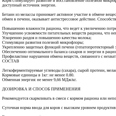
Корм стимулирует развитие и восстановление полезной микрофл
доступный источник энергии.
Бетаин из мелассы принимает активное участие в обмене веще
обмен в печени, оказывает антистрессовое действие. Способств
Повышению влажности рациона, что ведет к увеличению потр
Улучшению усвояемости питательных веществ рациона, что н
Ускорению раздоя и повышению качества молока;
Стимуляции развития полезной микрофлоры;
Укреплению защитных функций печени (гепатопротекторный э
Обеспечению оптимального баланса сахаров и энергии в раци
Профилактике нарушения обмена веществ, связанного с нехват
СОСТАВ
Легкоферментируемые углеводы (сахара), сырой протеин, мелас
Кормовые единицы в 1кг: не менее 0.80.
Обменная энергия: не менее 9,66 МДж/кг.
ДОЗИРОВКА И СПОСОБ ПРИМЕНЕНИЯ
Рекомендуется скармливать в смеси с кормом рациона или неп
Суточная норма ввода для коров с высоким уровнем продуктивн