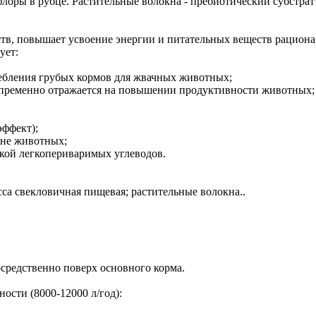
оры в рубце. Растительные волокна - пребиотический субстрат н
ств, повышает усвоение энергии и питательных веществ рациона
ует:
ебления грубых кормов для жвачных животных;
епременно отражается на повышении продуктивности животных;
ффект);
оне животных;
кой легкопериваримых углеводов.
са свекловичная пищевая; растительные волокна..
осредственно поверх основного корма.
ости (8000-12000 л/год):