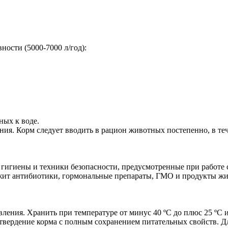
ности (5000-7000 л/год):
ных к воде.
ния. Корм следует вводить в рацион животных постепенно, в теч
й гигиены и техники безопасности, предусмотренные при работ
ржит антибиотики, гормональные препараты, ГМО и продукты ж
вления. Хранить при температуре от минус 40 ºС до плюс 25 ºС
затвердение корма с полным сохранением питательных свойств. 