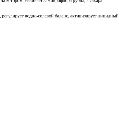
а котором развивается микрофлора рубца, а сахара –
, регулирует водно-солевой баланс, активизирует липидный