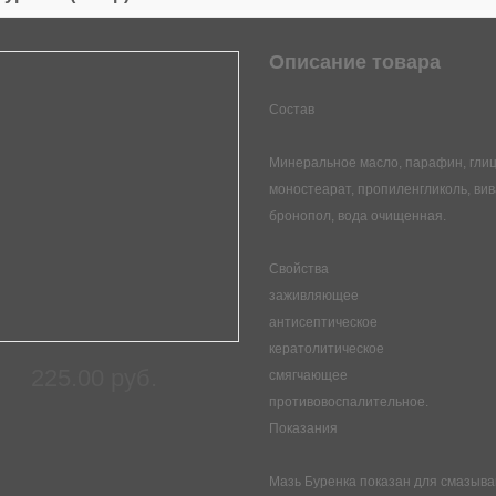
Описание товара
Состав
Минеральное масло, парафин, глиц
моностеарат, пропиленгликоль, вив
бронопол, вода очищенная.
Свойства
заживляющее
антисептическое
кератолитическое
225.00 руб.
смягчающее
противовоспалительное.
Показания
Мазь Буренка показан для смазыва