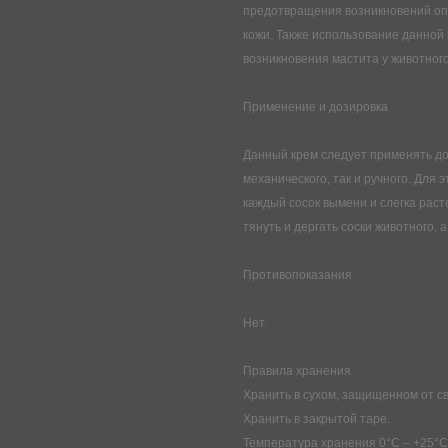
предотвращения возникновений опр
кожи. Также использование данной
возникновения мастита у животного
Применение и дозировка
Данный крем следует применять до 
механического, так и ручного. Для э
каждый сосок вымени и слегка раст
тянуть и дергать соски животного, 
Противопоказания
Нет.
Правила хранения
Хранить в сухом, защищенном от св
Хранить в закрытой таре.
Температура хранения 0°С – +25°С