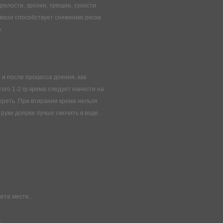
елости, эрозии, трещин, сухости
 мази способствует снижению риска
.
и после процесса доения, как
того 1-2 гр крема следует нанести на
ереть. При втирании крема нельзя
а руки доярки лучше смочить в воде.
ета месте..
.