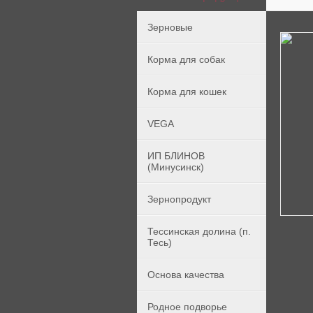
Зерновые
Корма для собак
Корма для кошек
VEGA
ИП БЛИНОВ
(Минусинск)
Зернопродукт
Тессинская долина (п.
Тесь)
Основа качества
Родное подворье