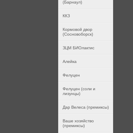
(Барнаул)
ККЗ
Кормовой двор
(Сосновоборск)
ЗЦМ БИОлактис
Алейка
Фелуцен
Фелуцен (соли и
лизунцы)
Дар Велеса (премиксы)
Ваше хозяйство
(премиксы)