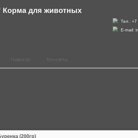
Тел.: +7
E-mail:
i
Новости
Контакты
уренка (200гр)