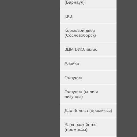
(Барнаул)
ККЗ
Кормовой двор
(Сосновоборск)
ЗЦМ БИОлактис
Алейка
Фелуцен
Фелуцен (соли и
лизунцы)
Дар Велеса (премиксы)
Ваше хозяйство
(премиксы)