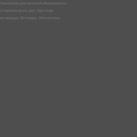
епелам для высокой яйценоскости
отяжении всего дня. При этом
не меньше 30г корма. Обязателен