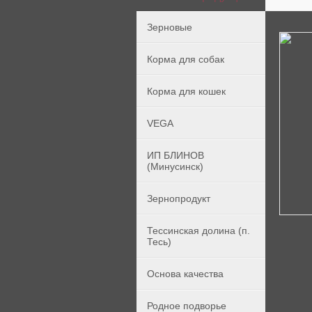
Зерновые
Корма для собак
Корма для кошек
VEGA
ИП БЛИНОВ
(Минусинск)
Зернопродукт
Тессинская долина (п.
Тесь)
Основа качества
Родное подворье