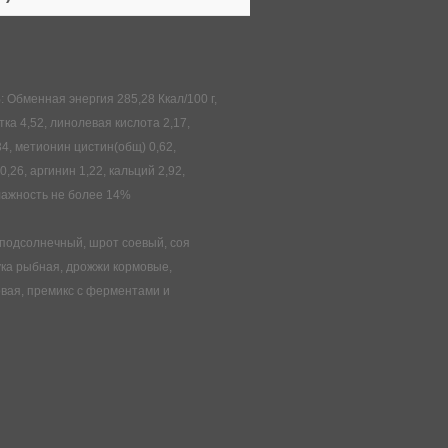
менная энергия 285,28 Ккал/100 г,
ка 4,52, линолевая кислота 2,17,
34, метионин цистин(общ) 0,62,
,26, аргинин 1,22, кальций 2,92,
 влажность не более 14%
подсолнечный, шрот соевый, соя
ка рыбная, дрожжи кормовые,
овая, премикс с ферментами и