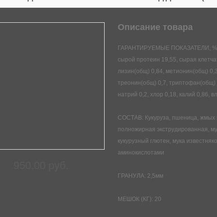
Описание товара
ГАРАНТИРУЕМЫЕ ПОКАЗАТЕЛИ, %: Об
сырой протеин 19,55, сырая клетчат
лизин(общ) 0,84, метионин(общ) 0,
треонин(общ) 0,7, триптофан(общ) 0
натрий 0,2, хлор 0,18, калий 0,86,
СОСТАВ: Кукуруза, пшеница, жмых 
полножирная экструдированная, му
кукурузный глютен, мука известняк
аминокислотами
950.00 руб.
ГРАНУЛА: 2,5мм
МЕШОК (КГ): 20