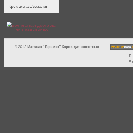
Крема/мазь/вазелин
Бесплатная доставка
по Емельяново
© 2013
Магазин "Теремок" Корма для животных
Те
E-