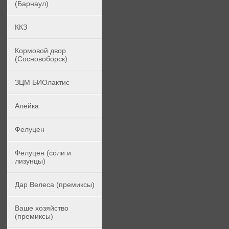
(Барнаул)
ККЗ
Кормовой двор
(Сосновоборск)
ЗЦМ БИОлактис
Алейка
Фелуцен
Фелуцен (соли и
лизунцы)
Дар Велеса (премиксы)
Ваше хозяйство
(премиксы)